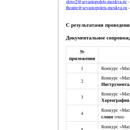
slovo2@sevastopolets-moskva.ru
-
theatre@sevastopolets-moskva.ru
-
С результатами проведен
Документальное сопровожд
№
приложения
1
Конкурс «Мас
Конкурс «Мас
2
Инструмент
Конкурс «Мас
3
Хореографи
Конкурс «Мас
4
слово
очно
Конкурс «Мас
5