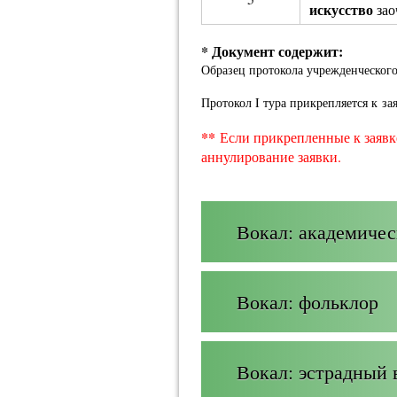
искусство
зао
* Документ содержит:
Образец протокола учрежденческого
Протокол I тура прикрепляется к за
**
Если прикрепленные к заявке
аннулирование заявки.
Вокал: академичес
Вокал: фольклор
Вокал: эстрадный 