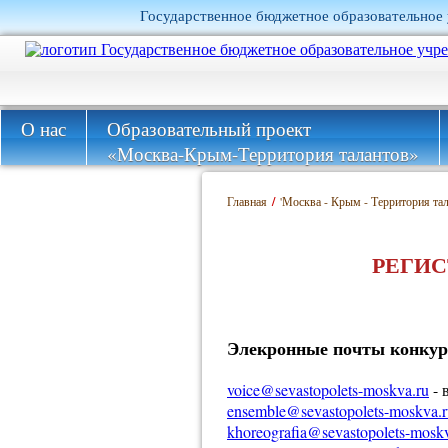
Государственное бюджетное образовательное 
О нас
Образовательный проект
«Москва-Крым-Территория талантов»
Главная
/
'Москва - Крым - Территория тал
РЕГИС
Элекронные почты конкур
voice@sevastopolets-moskva.ru
- 
ensemble@sevastopolets-moskva.r
khoreografia@sevastopolets-mosk