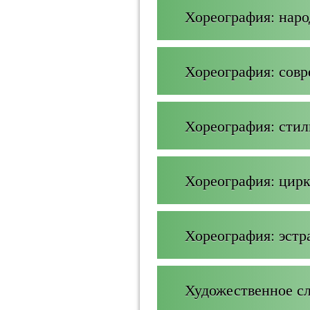
Хореография: нар
Хореография: сов
Хореография: сти
Хореография: цирк
Хореография: эстр
Художественное с