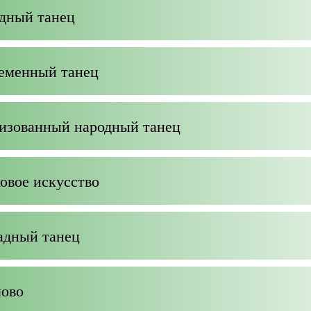
одный танец
ременный танец
лизованный народный танец
овое искусство
адный танец
лово