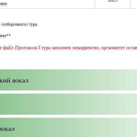
чно
 (отборочного) тура
явке**
 файл Протокола I тура заполнен некорректно, оргкомитет остав
кий вокал
вокал