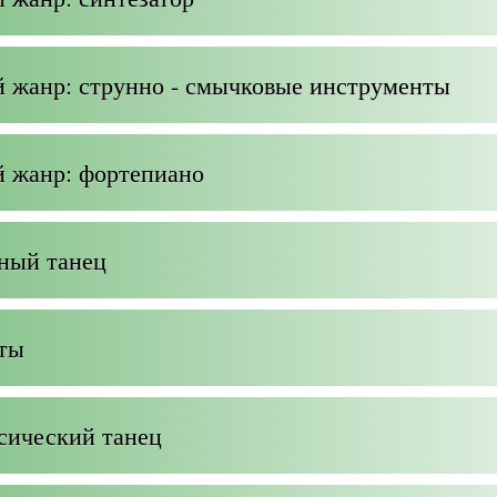
 жанр: струнно - смычковые инструменты
 жанр: фортепиано
ьный танец
еты
сический танец