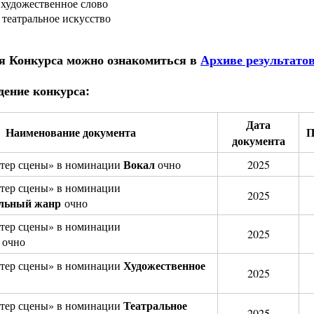
 художественное слово
 театральное искусство
ия Конкурса можно ознакомиться в
Архиве результато
ение конкурса:
Дата
Наименование документа
П
документа
Вокал
тер сцены» в номинации
очно
2025
тер сцены» в номинации
2025
альный жанр
очно
тер сцены» в номинации
2025
я
очно
Художественное
тер сцены» в номинации
2025
Театральное
тер сцены» в номинации
2025